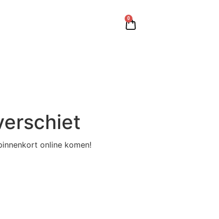
0
verschiet
binnenkort online komen!