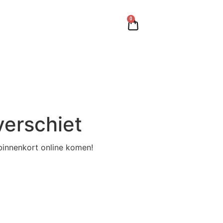
0
verschiet
binnenkort online komen!