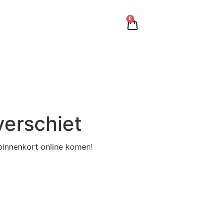
0
verschiet
binnenkort online komen!